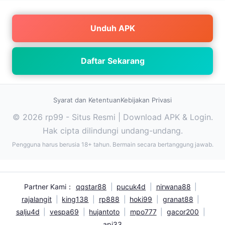
Unduh APK
Daftar Sekarang
Syarat dan Ketentuan
Kebijakan Privasi
© 2026 rp99 - Situs Resmi | Download APK & Login.
Hak cipta dilindungi undang-undang.
Pengguna harus berusia 18+ tahun. Bermain secara bertanggung jawab.
Partner Kami：
qqstar88
|
pucuk4d
|
nirwana88
|
rajalangit
|
king138
|
rp888
|
hoki99
|
granat88
|
salju4d
|
vespa69
|
hujantoto
|
mpo777
|
gacor200
|
api33