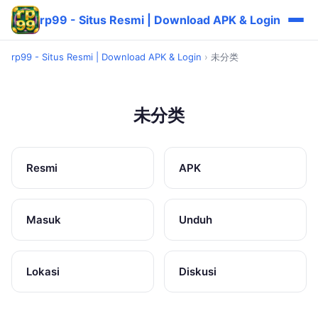
rp99 - Situs Resmi | Download APK & Login
rp99 - Situs Resmi | Download APK & Login
›
未分类
未分类
Resmi
APK
Masuk
Unduh
Lokasi
Diskusi