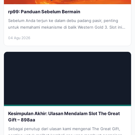
rp99: Panduan Sebelum Bermain
Sebelum Anda terjun ke dalam debu padang pasir, penting
untuk memahami mekanisme di balik Western Gold 3. Slot ini
membawa...
04 Agu 2026
Kesimpulan Akhir: Ulasan Mendalam Slot The Great
Gift – 898aa
Sebagai penutup dari ulasan kami mengenai The Great Gift,