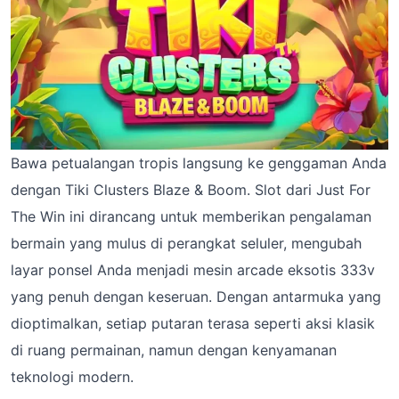
Bawa petualangan tropis langsung ke genggaman Anda
dengan Tiki Clusters Blaze & Boom. Slot dari Just For
The Win ini dirancang untuk memberikan pengalaman
bermain yang mulus di perangkat seluler, mengubah
layar ponsel Anda menjadi mesin arcade eksotis 333v
yang penuh dengan keseruan. Dengan antarmuka yang
dioptimalkan, setiap putaran terasa seperti aksi klasik
di ruang permainan, namun dengan kenyamanan
teknologi modern.